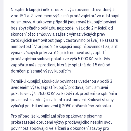
Nesplní-li kupující některou ze svých povinností uvedených
v bodě 1 a 2 uvedeném výše, má prodávající právo odstoupit
od smlouvy. V takovém případě jsou rovněž kupující povinni
bez zbytečného odkladu, nejpozději však do 2 měsíců od
skončení této smlouvy a zajistit výmaz věcných práv
zatěžujících nemovitost (např. zástavního práva) z katastru
nemovitostí. V případě, že kupující nesplní povinnost zajistit
výmaz věcných práv zatěžujících nemovitost, zaplatí
prodávajícímu smluvní pokutu ve výši 5.000 Kč za každý
započatý měsíc prodlení, která je splatná do 15 dnů od
doručení písemné výzvy kupujícím.
Poruší-li kupující jakoukoliv povinnost uvedenou v bodě 3
uvedeném výše, zaplatí kupující prodávajícímu smluvní
pokutu ve výši 25.000 Kč za každý rok prodlení se splněním
povinností uvedených v tomto ustanovení. Smluvní strany
vylučují použití ustanovení § 2050 občanského zákoníku.
Pro případ, že kupující ani přes opakované písemné
prokazatelně doručené výzvy prodávajícího nesplní svou
povinnost spočívající ve zřízení a dokončení stavby pro