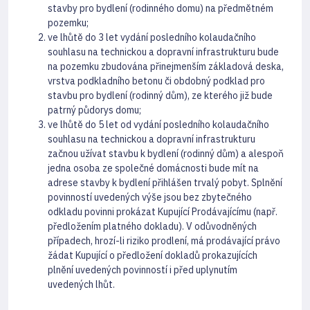
stavby pro bydlení (rodinného domu) na předmětném
pozemku;
ve lhůtě do 3 let vydání posledního kolaudačního
souhlasu na technickou a dopravní infrastrukturu bude
na pozemku zbudována přinejmenším základová deska,
vrstva podkladního betonu či obdobný podklad pro
stavbu pro bydlení (rodinný dům), ze kterého již bude
patrný půdorys domu;
ve lhůtě do 5 let od vydání posledního kolaudačního
souhlasu na technickou a dopravní infrastrukturu
začnou užívat stavbu k bydlení (rodinný dům) a alespoň
jedna osoba ze společné domácnosti bude mít na
adrese stavby k bydlení přihlášen trvalý pobyt. Splnění
povinností uvedených výše jsou bez zbytečného
odkladu povinni prokázat Kupující Prodávajícímu (např.
předložením platného dokladu). V odůvodněných
případech, hrozí-li riziko prodlení, má prodávající právo
žádat Kupující o předložení dokladů prokazujících
plnění uvedených povinností i před uplynutím
uvedených lhůt.