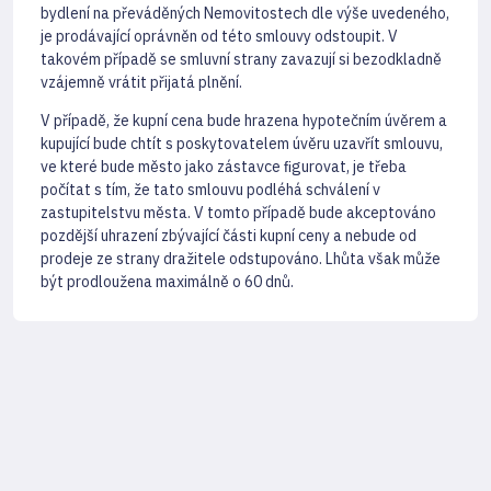
bydlení na převáděných Nemovitostech dle výše uvedeného,
je prodávající oprávněn od této smlouvy odstoupit. V
takovém případě se smluvní strany zavazují si bezodkladně
vzájemně vrátit přijatá plnění.
V případě, že kupní cena bude hrazena hypotečním úvěrem a
kupující bude chtít s poskytovatelem úvěru uzavřít smlouvu,
ve které bude město jako zástavce ﬁgurovat, je třeba
počítat s tím, že tato smlouvu podléhá schválení v
zastupitelstvu města. V tomto případě bude akceptováno
pozdější uhrazení zbývající části kupní ceny a nebude od
prodeje ze strany dražitele odstupováno. Lhůta však může
být prodloužena maximálně o 60 dnů.