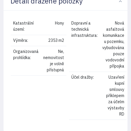
Detail dražené položky
Katastrální
Hony
Dopravní a
Nová
území:
technická
asfaltová
infrastruktura:
komunikace
Výměra:
2353 m2
u pozemku,
vybudována
Organizovaná
Ne,
pouze
prohlídka:
nemovitost
vodovodní
je volně
přípojka
přístupná
Účel dražby:
Uzavření
kupní
smlouvy
příklepem
za účelm
výstavby
RD