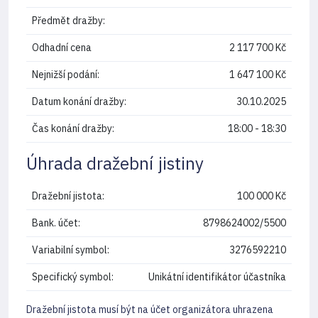
Předmět dražby:
Odhadní cena
2 117 700 Kč
Nejnižší podání:
1 647 100 Kč
Datum konání dražby:
30.10.2025
Čas konání dražby:
18:00 - 18:30
Úhrada dražební jistiny
Dražební jistota:
100 000 Kč
Bank. účet:
8798624002/5500
Variabilní symbol:
3276592210
Specifický symbol:
Unikátní identifikátor účastníka
Dražební jistota musí být na účet organizátora uhrazena