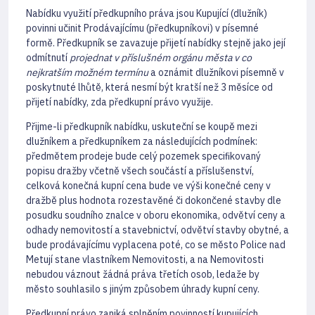
Nabídku využití předkupního práva jsou Kupující (dlužník)
povinni učinit Prodávajícímu (předkupníkovi) v písemné
formě. Předkupník se zavazuje přijetí nabídky stejně jako její
odmítnutí
projednat v příslušném orgánu města v co
nejkratším možném termínu
a oznámit dlužníkovi písemně v
poskytnuté lhůtě, která nesmí být kratší než 3 měsíce od
přijetí nabídky, zda předkupní právo využije.
Přijme-li předkupník nabídku, uskuteční se koupě mezi
dlužníkem a předkupníkem za následujících podmínek:
předmětem prodeje bude celý pozemek speciﬁkovaný
popisu dražby včetně všech součástí a příslušenství,
celková konečná kupní cena bude ve výši konečné ceny v
dražbě plus hodnota rozestavěné či dokončené stavby dle
posudku soudního znalce v oboru ekonomika, odvětví ceny a
odhady nemovitostí a stavebnictví, odvětví stavby obytné, a
bude prodávajícímu vyplacena poté, co se město Police nad
Metují stane vlastníkem Nemovitosti, a na Nemovitosti
nebudou váznout žádná práva třetích osob, ledaže by
město souhlasilo s jiným způsobem úhrady kupní ceny.
Předkupní právo zaniká splněním povinností kupujících