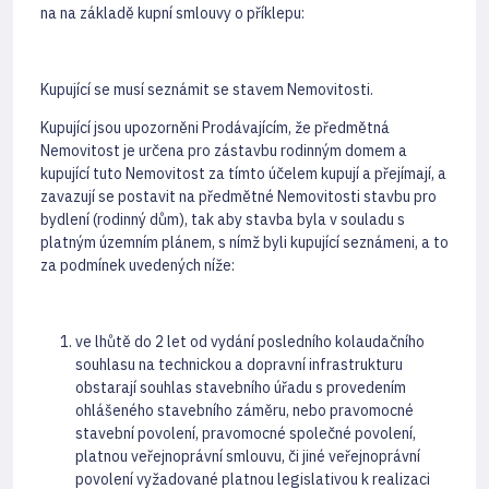
na na základě kupní smlouvy o příklepu:
Kupující se musí seznámit se stavem Nemovitosti.
Kupující jsou upozorněni Prodávajícím, že předmětná
Nemovitost je určena pro zástavbu rodinným domem a
kupující tuto Nemovitost za tímto účelem kupují a přejímají, a
zavazují se postavit na předmětné Nemovitosti stavbu pro
bydlení (rodinný dům), tak aby stavba byla v souladu s
platným územním plánem, s nímž byli kupující seznámeni, a to
za podmínek uvedených níže:
ve lhůtě do 2 let od vydání posledního kolaudačního
souhlasu na technickou a dopravní infrastrukturu
obstarají souhlas stavebního úřadu s provedením
ohlášeného stavebního záměru, nebo pravomocné
stavební povolení, pravomocné společné povolení,
platnou veřejnoprávní smlouvu, či jiné veřejnoprávní
povolení vyžadované platnou legislativou k realizaci