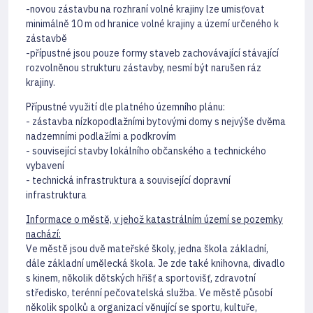
-novou zástavbu na rozhraní volné krajiny lze umisťovat
minimálně 10 m od hranice volné krajiny a území určeného k
zástavbě
-přípustné jsou pouze formy staveb zachovávající stávající
rozvolněnou strukturu zástavby, nesmí být narušen ráz
krajiny.
Přípustné využití dle platného územního plánu:
- zástavba nízkopodlažními bytovými domy s nejvýše dvěma
nadzemními podlažími a podkrovím
- související stavby lokálního občanského a technického
vybavení
- technická infrastruktura a související dopravní
infrastruktura
Informace o městě, v jehož katastrálním území se pozemky
nachází:
Ve městě jsou dvě mateřské školy, jedna škola základní,
dále základní umělecká škola. Je zde také knihovna, divadlo
s kinem, několik dětských hřišť a sportovišť, zdravotní
středisko, terénní pečovatelská služba. Ve městě působí
několik spolků a organizací věnující se sportu, kultuře,