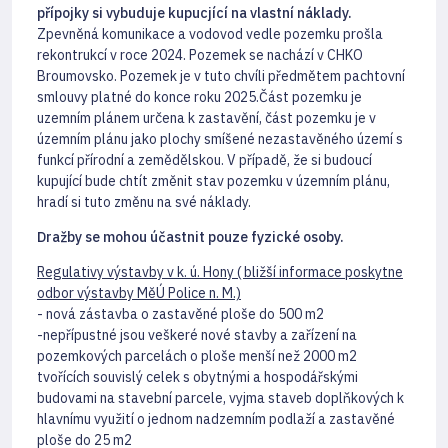
přípojky si vybuduje kupucjící na vlastní náklady.
Zpevněná komunikace a vodovod vedle pozemku prošla
rekontrukcí v roce 2024. Pozemek se nachází v CHKO
Broumovsko. Pozemek je v tuto chvíli předmětem pachtovní
smlouvy platné do konce roku 2025.Část pozemku je
uzemním plánem určena k zastavění, část pozemku je v
územním plánu jako plochy smíšené nezastavěného území s
funkcí přírodní a zemědělskou. V případě, že si budoucí
kupující bude chtít změnit stav pozemku v územním plánu,
hradí si tuto změnu na své náklady.
Dražby se mohou účastnit pouze fyzické osoby.
Regulativy výstavby v k. ú. Hony ( bližší informace poskytne
odbor výstavby MěÚ Police n. M.)
- nová zástavba o zastavěné ploše do 500 m2
-nepřípustné jsou veškeré nové stavby a zařízení na
pozemkových parcelách o ploše menší než 2000 m2
tvořících souvislý celek s obytnými a hospodářskými
budovami na stavební parcele, vyjma staveb doplňkových k
hlavnímu využití o jednom nadzemním podlaží a zastavěné
ploše do 25 m2