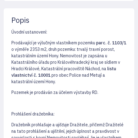
Popis
Úvodní ustanovení:
Prodávající je výlučným vlastníkem pozemku
parc. č. 1103/1
o výměře 2353 m2, druh pozemku: trvalý travní porost,
katastrálním území Hony. Nemovitost je zapsána u
Katastrálního úřadu pro Královéhradecký kraj se sídlem v
Hradci Králové, Katastrální pracoviště Náchod, na
listu
vlastnictví č. 10001
pro obec Police nad Metují a
katastrální území Hony.
Pozemek je prodáván za účelem výstavby RD.
Prohlášení dražebníka:
Dražebník prohlašuje a ujišťuje Dražitele, přičemž Dražitelé
na tato prohlášení a ujištění, jejich úplnost a pravdivost v
souvislosti s koupí Nemovitosti spoléhají, že je vlastníkem