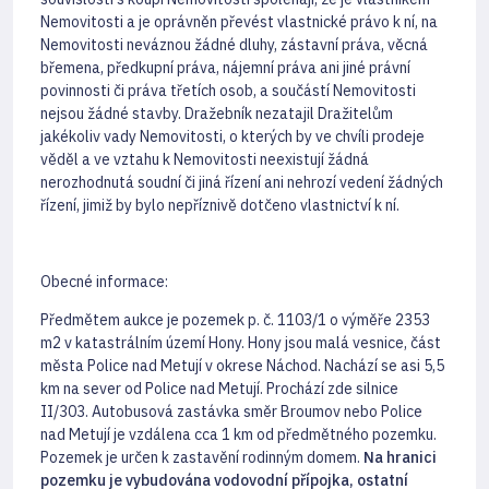
Nemovitosti a je oprávněn převést vlastnické právo k ní, na
Nemovitosti neváznou žádné dluhy, zástavní práva, věcná
břemena, předkupní práva, nájemní práva ani jiné právní
povinnosti či práva třetích osob, a součástí Nemovitosti
nejsou žádné stavby. Dražebník nezatajil Dražitelům
jakékoliv vady Nemovitosti, o kterých by ve chvíli prodeje
věděl a ve vztahu k Nemovitosti neexistují žádná
nerozhodnutá soudní či jiná řízení ani nehrozí vedení žádných
řízení, jimiž by bylo nepříznivě dotčeno vlastnictví k ní.
Obecné informace:
Předmětem aukce je pozemek p. č. 1103/1 o výměře 2353
m2 v katastrálním území Hony. Hony jsou malá vesnice, část
města Police nad Metují v okrese Náchod. Nachází se asi 5,5
km na sever od Police nad Metují. Prochází zde silnice
II/303. Autobusová zastávka směr Broumov nebo Police
nad Metují je vzdálena cca 1 km od předmětného pozemku.
Pozemek je určen k zastavění rodinným domem.
Na hranici
pozemku je vybudována vodovodní přípojka, ostatní