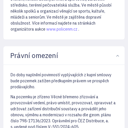
středisko, terénní pečovatelská služba. Ve městě působí
několik spolků a organizací věnující se sportu, kultuře,
mládeži a seniorům. Ve městě je zajištěna dopravní
obslužnost. Více informací najdete na stránkách
organizátora aukce
www.policenm.cz
.
Právní omezení
Do doby naplnění povinností vyplývajících z kupní smlouvy
bude pozemek zatížen předkupním právem ve prospěch
prodávajícího.
Na pozemku je zřízeno Věcné břemeno zřizování a
provozování vedení, právo umístit, provozovat, opravovat a
udržovat zařízení distribuční soustavy a provádět jeho
obnovu, výměnu a modernizaci v rozsahu dle geom. plánu
číslo 798-17136/2023. Oprávnění pro ČEZ Distribuce, a.
s.,vedené pod číslem V-551/2024-605.