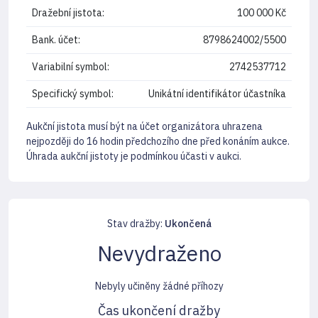
Dražební jistota:
100 000 Kč
Bank. účet:
8798624002/5500
Variabilní symbol:
2742537712
Specifický symbol:
Unikátní identifikátor účastníka
Aukční jistota musí být na účet organizátora uhrazena
nejpozději do 16 hodin předchozího dne před konáním aukce.
Úhrada aukční jistoty je podmínkou účasti v aukci.
Stav dražby:
Ukončená
Nevydraženo
Nebyly učiněny žádné příhozy
Čas ukončení dražby