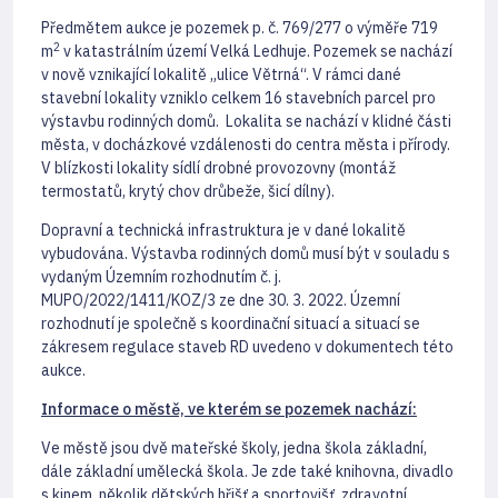
Předmětem aukce je pozemek p. č. 769/277 o výměře 719
2
m
v katastrálním území Velká Ledhuje. Pozemek se nachází
v nově vznikající lokalitě „ulice Větrná“. V rámci dané
stavební lokality vzniklo celkem 16 stavebních parcel pro
výstavbu rodinných domů. Lokalita se nachází v klidné části
města, v docházkové vzdálenosti do centra města i přírody.
V blízkosti lokality sídlí drobné provozovny (montáž
termostatů, krytý chov drůbeže, šicí dílny).
Dopravní a technická infrastruktura je v dané lokalitě
vybudována. Výstavba rodinných domů musí být v souladu s
vydaným Územním rozhodnutím č. j.
MUPO/2022/1411/KOZ/3 ze dne 30. 3. 2022. Územní
rozhodnutí je společně s koordinační situací a situací se
zákresem regulace staveb RD uvedeno v dokumentech této
aukce.
Informace o městě, ve kterém se pozemek nachází:
Ve městě jsou dvě mateřské školy, jedna škola základní,
dále základní umělecká škola. Je zde také knihovna, divadlo
s kinem, několik dětských hřišť a sportovišť, zdravotní