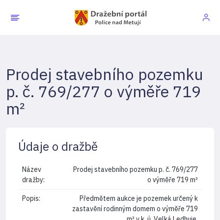
Prodej stavebního pozemku
p. č. 769/277 o výměře 719
m²
Údaje o dražbě
Název
Prodej stavebního pozemku p. č. 769/277
dražby:
o výměře 719 m²
Popis:
Předmětem aukce je pozemek určený k
zastavění rodinným domem o výměře 719
m² v k. ú. Velká Ledhuje.