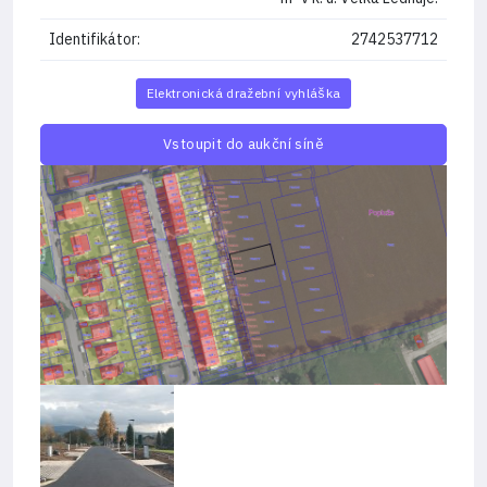
Identifikátor:
2742537712
Elektronická dražební vyhláška
Vstoupit do aukční síně