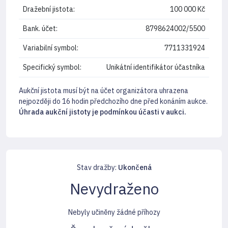
Dražební jistota:
100 000 Kč
Bank. účet:
8798624002/5500
Variabilní symbol:
7711331924
Specifický symbol:
Unikátní identifikátor účastníka
Aukční jistota musí být na účet organizátora uhrazena
nejpozději do 16 hodin předchozího dne před konáním aukce.
Úhrada aukční jistoty je podmínkou účasti v aukci.
Stav dražby:
Ukončená
Nevydraženo
Nebyly učiněny žádné příhozy