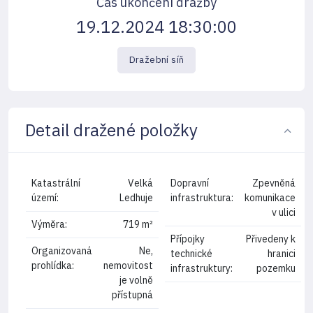
Čas ukončení dražby
19.12.2024 18:30:00
Dražební síň
Detail dražené položky
Katastrální
Velká
Dopravní
Zpevněná
území:
Ledhuje
infrastruktura:
komunikace
v ulici
Výměra:
719 m²
Přípojky
Přivedeny k
Organizovaná
Ne,
technické
hranici
prohlídka:
nemovitost
infrastruktury:
pozemku
je volně
přístupná