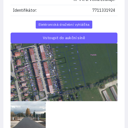
Identifikátor:
7711331924
Elektronická dražební vyhláška
Vstoupit do aukční síně