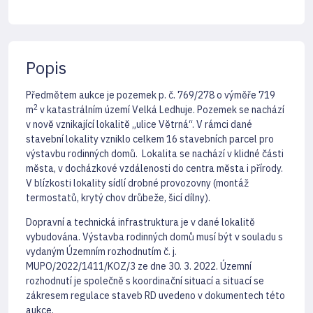
Popis
Předmětem aukce je pozemek p. č. 769/278 o výměře 719
2
m
v katastrálním území Velká Ledhuje. Pozemek se nachází
v nově vznikající lokalitě „ulice Větrná“. V rámci dané
stavební lokality vzniklo celkem 16 stavebních parcel pro
výstavbu rodinných domů. Lokalita se nachází v klidné části
města, v docházkové vzdálenosti do centra města i přírody.
V blízkosti lokality sídlí drobné provozovny (montáž
termostatů, krytý chov drůbeže, šicí dílny).
Dopravní a technická infrastruktura je v dané lokalitě
vybudována. Výstavba rodinných domů musí být v souladu s
vydaným Územním rozhodnutím č. j.
MUPO/2022/1411/KOZ/3 ze dne 30. 3. 2022. Územní
rozhodnutí je společně s koordinační situací a situací se
zákresem regulace staveb RD uvedeno v dokumentech této
aukce.