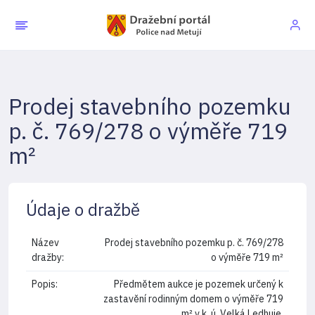
Prodej stavebního pozemku
p. č. 769/278 o výměře 719
m²
Údaje o dražbě
Název
Prodej stavebního pozemku p. č. 769/278
dražby:
o výměře 719 m²
Popis:
Předmětem aukce je pozemek určený k
zastavění rodinným domem o výměře 719
m² v k. ú. Velká Ledhuje.