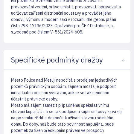
Na pozemku je zřízeno Věcné břemeno zřizování a
provozování vedení, právo umístit, provozovat, opravovat a
udržovat zařízení distribuční soustavy a provádět jeho
obnovu, výměnu a modernizaci v rozsahu dle geom. plánu
číslo 798-17136/2023. Oprávnění pro ČEZ Distribuce, a.
s.,vedené pod číslem V-551/2024-605.
Specifické podmínky dražby
Město Police nad Metují nepočítá s prodejem jednotlivých
pozemků právnickým osobám, zájmem města je podpořit
individuální rodinnou výstavbu, aukce se tak nemohou
účastnit právnické osoby.
Město má zájem zamezit případnému spekulativnímu
chování kupujících, ti se tak podpisem kupní smlouvy zavazují
na pozemku zřídit a dokončit k užívání stavbu rodinného
domu. Do doby, než bude tato povinnost naplněna, bude
pozemek zatížen předkupním právem ve prospěch