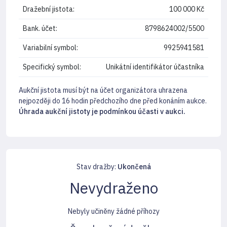
Dražební jistota:
100 000 Kč
Bank. účet:
8798624002/5500
Variabilní symbol:
9925941581
Specifický symbol:
Unikátní identifikátor účastníka
Aukční jistota musí být na účet organizátora uhrazena
nejpozději do 16 hodin předchozího dne před konáním aukce.
Úhrada aukční jistoty je podmínkou účasti v aukci.
Stav dražby:
Ukončená
Nevydraženo
Nebyly učiněny žádné příhozy