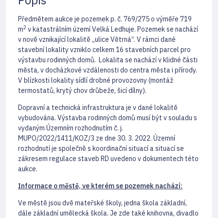
Popis
Předmětem aukce je pozemek p. č. 769/275 o výměře 719
2
m
v katastrálním území Velká Ledhuje. Pozemek se nachází
v nově vznikající lokalitě „ulice Větrná“. V rámci dané
stavební lokality vzniklo celkem 16 stavebních parcel pro
výstavbu rodinných domů. Lokalita se nachází v klidné části
města, v docházkové vzdálenosti do centra města i přírody.
V blízkosti lokality sídlí drobné provozovny (montáž
termostatů, krytý chov drůbeže, šicí dílny).
Dopravní a technická infrastruktura je v dané lokalitě
vybudována. Výstavba rodinných domů musí být v souladu s
vydaným Územním rozhodnutím č. j.
MUPO/2022/1411/KOZ/3 ze dne 30. 3. 2022. Územní
rozhodnutí je společně s koordinační situací a situací se
zákresem regulace staveb RD uvedeno v dokumentech této
aukce.
Informace o městě, ve kterém se pozemek nachází:
Ve městě jsou dvě mateřské školy, jedna škola základní,
dále základní umělecká škola. Je zde také knihovna, divadlo