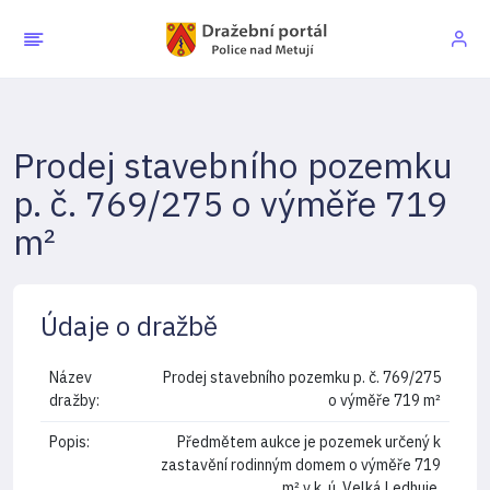
Prodej stavebního pozemku
p. č. 769/275 o výměře 719
m²
Údaje o dražbě
Název
Prodej stavebního pozemku p. č. 769/275
dražby:
o výměře 719 m²
Popis:
Předmětem aukce je pozemek určený k
zastavění rodinným domem o výměře 719
m² v k. ú. Velká Ledhuje.