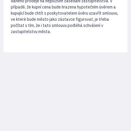
daného prodeje na nejbližším zasedání zastupitelstva. V
případě, že kupní cena bude hrazena hypotečním úvěrem a
kupující bude chtít s poskytovatelem úvěru uzavřít smlouvu,
ve které bude město jako zástavce figurovat, je třeba
počítat s tím, že i tato smlouvu podléhá schválení v
zastupitelstvu města.