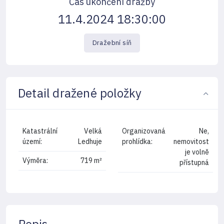
Čas ukončení dražby
11.4.2024 18:30:00
Dražební síň
Detail dražené položky
Katastrální
Velká
Organizovaná
Ne,
území:
Ledhuje
prohlídka:
nemovitost
je volně
Výměra:
719 m²
přístupná