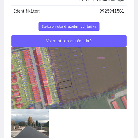
Identifikátor:
9925941581
Elektronická dražební vyhláška
Vstoupit do aukční síně