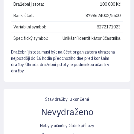
Dražební jistota:
100 000 Kč
Bank. účet:
8798624002/5500
Variabilní symbol:
8272171023
Specifický symbol:
Unikátní identifikátor účastníka
Dražební jistota musí být na účet organizátora uhrazena
nejpozději do 16 hodin předchozího dne před konáním
dražby. Úhrada dražební jistoty je podmínkou účasti v
dražby.
Stav dražby:
Ukončená
Nevydraženo
Nebyly učiněny žádné příhozy