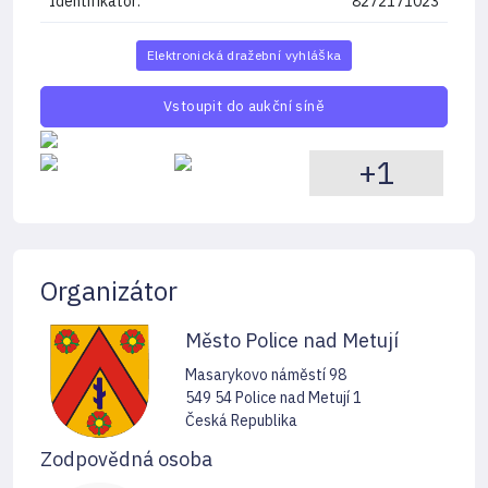
Identifikátor:
8272171023
Elektronická dražební vyhláška
Vstoupit do aukční síně
+1
Organizátor
Město Police nad Metují
Masarykovo náměstí 98
549 54 Police nad Metují 1
Česká Republika
Zodpovědná osoba