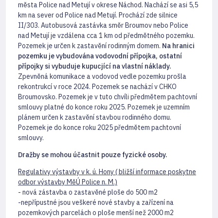
města Police nad Metují v okrese Náchod. Nachází se asi 5,5
km na sever od Police nad Metují. Prochází zde silnice
II/303. Autobusová zastávka směr Broumov nebo Police
nad Metují je vzdálena cca 1 km od předmětného pozemku.
Pozemek je určen k zastavění rodinným domem.
Na hranici
pozemku je vybudována vodovodní přípojka, ostatní
přípojky si vybuduje kupucjící na vlastní náklady.
Zpevněná komunikace a vodovod vedle pozemku prošla
rekontrukcí v roce 2024. Pozemek se nachází v CHKO
Broumovsko. Pozemek je v tuto chvíli předmětem pachtovní
smlouvy platné do konce roku 2025. Pozemek je uzemním
plánem určen k zastavění stavbou rodinného domu.
Pozemek je do konce roku 2025 předmětem pachtovní
smlouvy.
Dražby se mohou účastnit pouze fyzické osoby.
Regulativy výstavby v k. ú. Hony ( bližší informace poskytne
odbor výstavby MěÚ Police n. M.)
- nová zástavba o zastavěné ploše do 500 m2
-nepřípustné jsou veškeré nové stavby a zařízení na
pozemkových parcelách o ploše menší než 2000 m2