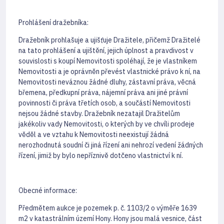
Prohlášení dražebníka:
Dražebník prohlašuje a ujišťuje Dražitele, přičemž Dražitelé
na tato prohlášení a ujištění, jejich úplnost a pravdivost v
souvislosti s koupí Nemovitosti spoléhají, že je vlastníkem
Nemovitosti a je oprávněn převést vlastnické právo k ní, na
Nemovitosti neváznou žádné dluhy, zástavní práva, věcná
břemena, předkupní práva, nájemní práva ani jiné právní
povinnosti či práva třetích osob, a součástí Nemovitosti
nejsou žádné stavby. Dražebník nezatajil Dražitelům
jakékoliv vady Nemovitosti, o kterých by ve chvíli prodeje
věděl a ve vztahu k Nemovitosti neexistují žádná
nerozhodnutá soudní či jiná řízení ani nehrozí vedení žádných
řízení, jimiž by bylo nepříznivě dotčeno vlastnictví k ní.
Obecné informace:
Předmětem aukce je pozemek p. č. 1103/2 o výměře 1639
m2 v katastrálním území Hony. Hony jsou malá vesnice, část