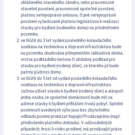
ohlášeného stavebního záměru, nebo pravomocné
stavební povolení, pravomocné společné povolení,
platnou veřejnoprávní smlouvu, či jiné veřejnoprávní
povolení vyžadované platnou legislativou k realizaci
stavby pro bydlení (rodinného domu) na předmětném
pozemku;
ve lhůtě do 3 let vydání posledního kolaudačního
souhlasu na technickou a dopravní infrastrukturu bude
na pozemku zbudována přinejmenším základová deska,
vrstva podkladního betonu či obdobný podklad pro
stavbu pro bydlení (rodinný dům), ze kterého již bude
patrný půdorys domu;
ve lhůtě do 5 let od vydání posledního kolaudačního
souhlasu na technickou a dopravní infrastrukturu
začnou užívat stavbu k bydlení (rodinný dům) a alespoň
jedna osoba ze společné domácnosti bude mít na
adrese stavby k bydlení přihlášen trvalý pobyt. Splnění
povinností uvedených výše jsou bez zbytečného
odkladu povinni prokázat Kupující Prodávajícímu (např.
předložením platného dokladu). V odůvodněných
případech, hrozí-li riziko prodlení, má prodávající právo