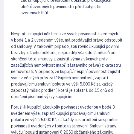
žádat Kupující o předložení dokladů prokazujících
plnění uvedených povinností i před uplynutím
uvedených lhůt.
Nesplní-li kupující některou ze svých povinností uvedených
v bodě 1 a 2 uvedeném výše, má prodávající právo odstoupit
od smlouvy. V takovém případě jsou rovněž kupující povinni
bez zbytečného odkladu, nejpozději však do 2 měsíců od
skončení této smlouvy a zajistit výmaz věcných práv
zatěžujících nemovitost (např. zástavního práva) z katastru
nemovitostí. V případě, že kupující nesplní povinnost zajistit
výmaz věcných práv zatěžujících nemovitost, zaplatí
prodávajícímu smluvní pokutu ve výši 5.000 Kč za každý
započatý měsíc prodlení, která je splatná do 15 dnů od
doručení písemné výzvy kupujícím.
Poruší-li kupující jakoukoliv povinnost uvedenou v bodě 3
uvedeném výše, zaplatí kupující prodávajícímu smluvní
pokutu ve výši 25.000 Kč za každý rok prodlení se splněním
povinností uvedených v tomto ustanovení. Smluvní strany
vylučují použití ustanovení § 2050 občanského zákoníku.