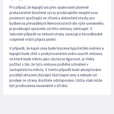
Pro případ, že kupující ani přes opakované písemné
prokazatelně doručené výzvy prodávajícího nesplní svou
povinnost spočívající ve zřízení a dokončení stavby pro
bydlení na převáděných Nemovitostech dle výše uvedeného,
je prodávající oprávněn od této smlouvy odstoupit. V
takovém případě se smluvní strany zavazují si bezodkladně
vzájemně vrátit přijatá plnění.
V případě, že kupní cena bude hrazena hypotečním úvěrem a
kupující bude chtít s poskytovatelem úvěru uzavřít smlouvu,
ve které bude město jako zástavce ﬁgurovat, je třeba
počítat s tím, že tato smlouvu podléhá schválení v
zastupitelstvu města. V tomto případě bude akceptováno
pozdější uhrazení zbývající části kupní ceny a nebude od
prodeje ze strany dražitele odstupováno. Lhůta však může
být prodloužena maximálně o 60 dnů.