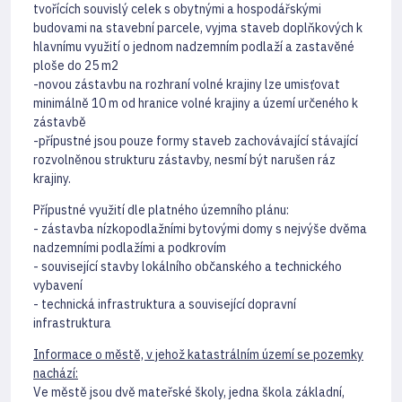
tvořících souvislý celek s obytnými a hospodářskými
budovami na stavební parcele, vyjma staveb doplňkových k
hlavnímu využití o jednom nadzemním podlaží a zastavěné
ploše do 25 m2
-novou zástavbu na rozhraní volné krajiny lze umisťovat
minimálně 10 m od hranice volné krajiny a území určeného k
zástavbě
-přípustné jsou pouze formy staveb zachovávající stávající
rozvolněnou strukturu zástavby, nesmí být narušen ráz
krajiny.
Přípustné využití dle platného územního plánu:
- zástavba nízkopodlažními bytovými domy s nejvýše dvěma
nadzemními podlažími a podkrovím
- související stavby lokálního občanského a technického
vybavení
- technická infrastruktura a související dopravní
infrastruktura
Informace o městě, v jehož katastrálním území se pozemky
nachází:
Ve městě jsou dvě mateřské školy, jedna škola základní,