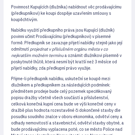
Povinnost Kupujících (dlužníka) nabídnout věc prodávajícímu
(předkupníkovi) ke koupi dospěje uzavřením smlouvy s
koupěchtivým.
Nabídku využití předkupního práva jsou Kupující (dlužník)
povinni učinit Prodávajícímu (předkupníkovi) v písemné
formě. Předkupník se zavazuje přijetí nabídky stejně jako její
odmítnutí
projednat v příslušném orgánu města v co
nejkratším možném termínu
a oznámit dlužníkovi písemně v
poskytnuté lhůtě, která nesmí být kratší než 3 měsíce od
přijetí nabídky, zda předkupní právo využije.
Přijme-li předkupník nabídku, uskuteční se koupě mezi
dlužníkem a předkupníkem za následujících podmínek:
předmětem prodeje bude celý pozemek speciﬁkovaný
popisu dražby včetně všech součástí a příslušenství,
celková konečná kupní cena bude ve výši konečné ceny v
dražbě plus hodnota rozestavěné či dokončené stavby dle
posudku soudního znalce v oboru ekonomika, odvětví ceny a
odhady nemovitostí a stavebnictví, odvětví stavby obytné, a
bude prodávajícímu vyplacena poté, co se město Police nad