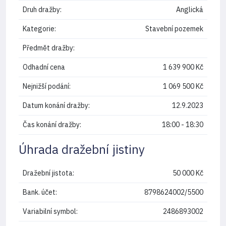
Druh dražby:
Anglická
Kategorie:
Stavební pozemek
Předmět dražby:
Odhadní cena
1 639 900 Kč
Nejnižší podání:
1 069 500 Kč
Datum konání dražby:
12.9.2023
Čas konání dražby:
18:00 - 18:30
Úhrada dražební jistiny
Dražební jistota:
50 000 Kč
Bank. účet:
8798624002/5500
Variabilní symbol:
2486893002