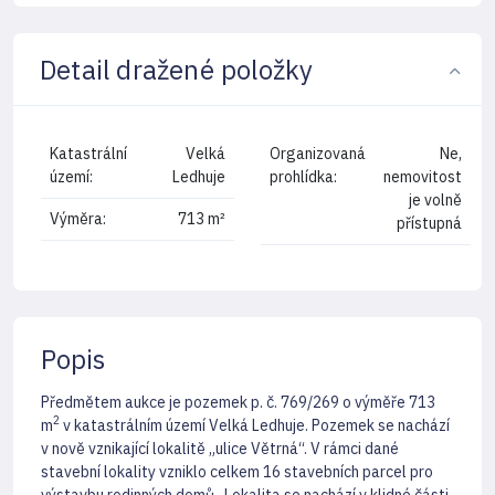
Detail dražené položky
Katastrální
Velká
Organizovaná
Ne,
území:
Ledhuje
prohlídka:
nemovitost
je volně
Výměra:
713 m²
přístupná
Popis
Předmětem aukce je pozemek p. č. 769/269 o výměře 713
2
m
v katastrálním území Velká Ledhuje. Pozemek se nachází
v nově vznikající lokalitě „ulice Větrná“. V rámci dané
stavební lokality vzniklo celkem 16 stavebních parcel pro
výstavbu rodinných domů. Lokalita se nachází v klidné části