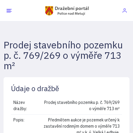
Prodej stavebního pozemku
p. č. 769/269 o výměře 713
m²
Údaje o dražbě
Název
Prodej stavebního pozemku p. č. 769/269
dražby:
o výměře 713 m²
Popis:
Předmětem aukce je pozemek určený k
zastavění rodinným domem o výměře 713
m² v k. ú. Velká Ledhuje.