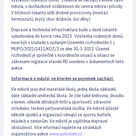
města, v docházkové vzdálenosti do centra města i přírody.
V blízkosti lokality sídlí drobné provozovny (montáž
termostatů, krytý chov drůbeže, šicí dílny).
Dopravní a technická infrastruktura bude v dané lokalitě
vybudována do konce roku 2023. Výstavba rodinných domů
musí být v souladu s vydaným Územním rozhodnutím č. j.
MUPO/2022/1411/KOZ/3 ze dne 30. 3. 2022. Územní
rozhodnutí je společně s koordinační situací a situací se
zákresem regulace staveb RD uvedeno v dokumentech této
aukce.
Informace o městě, ve kterém se pozemek nachází:
Ve městě jsou dvě mateřské školy, jedna škola základní,
dále základní umělecká škola. Je zde také knihovna, divadlo
s kinem, několik dětských hřišť a sportovišť, zdravotní
středisko, terénní pečovatelská služba. Ve městě působí
několik spolků a organizací věnující se sportu, kultuře,
mládeži a seniorům. Ve městě je zajištěna dopravní
obslužnost. Více informací najdete na stránkách
organizátora aukce
www.policenm.cz
.