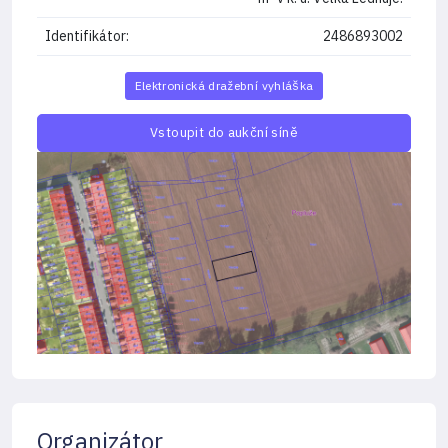
Identifikátor:
2486893002
Elektronická dražební vyhláška
Vstoupit do aukční síně
Organizátor